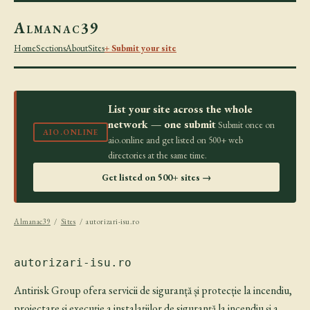
Almanac39
Home
Sections
About
Sites
+ Submit your site
List your site across the whole
network — one submit
Submit once on
AIO.ONLINE
aio.online and get listed on 500+ web
directories at the same time.
Get listed on 500+ sites →
Almanac39
/
Sites
/ autorizari-isu.ro
autorizari-isu.ro
Antirisk Group ofera servicii de siguranță și protecție la incendiu,
proiectare și execuție a instalațiilor de siguranță la incendiu și a