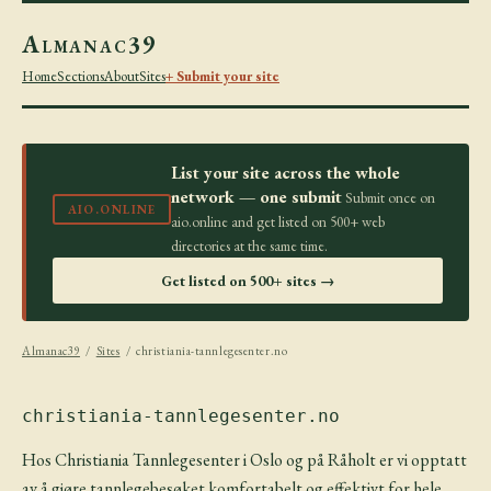
Almanac39
Home
Sections
About
Sites
+ Submit your site
List your site across the whole
network — one submit
Submit once on
AIO.ONLINE
aio.online and get listed on 500+ web
directories at the same time.
Get listed on 500+ sites →
Almanac39
/
Sites
/ christiania-tannlegesenter.no
christiania-tannlegesenter.no
Hos Christiania Tannlegesenter i Oslo og på Råholt er vi opptatt
av å gjøre tannlegebesøket komfortabelt og effektivt for hele