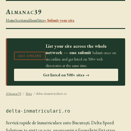
Almanac39
Home
Sections
About
Sites
+ Submit your site
List your site across the whole
network — one submit
Submit once on
AIO.ONLINE
aio.online and get listed on 500+ web
directories at the same time.
Get listed on 500+ sites →
Almanac39
/
Sites
/ delta-inmatriculari.ro
delta-inmatriculari.ro
Servicii rapide de înmatriculare auto București. Delta Speed
Solutions te ajută cu acte, programări și formalități fără stres