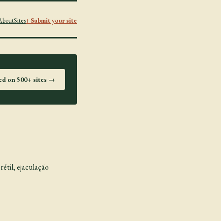
About
Sites
+ Submit your site
ted on 500+ sites →
étil, ejaculação