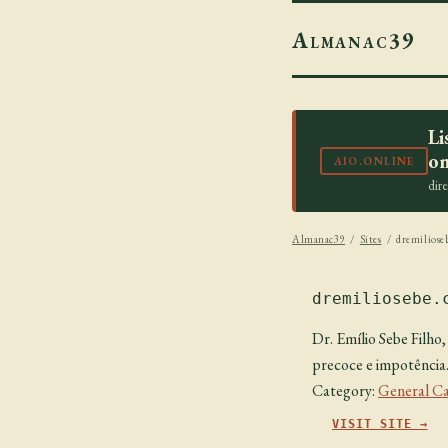
Almanac39
Li
on
AIO.ONLINE
dir
Almanac39
/
Sites
/ dremiliose
dremiliosebe.
Dr. Emílio Sebe Filho
precoce e impotência.
Category:
General Ca
VISIT SITE →