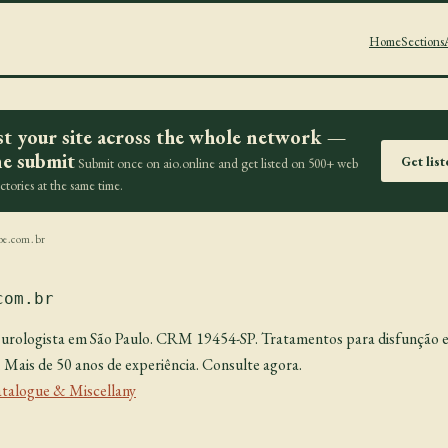
Home
Sections
st your site across the whole network —
e submit
Get lis
Submit once on aio.online and get listed on 500+ web
ectories at the same time.
be.com.br
com.br
, urologista em São Paulo. CRM 19454-SP. Tratamentos para disfunção er
 Mais de 50 anos de experiência. Consulte agora.
talogue & Miscellany