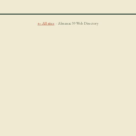
← All sites
· Almanac39 Web Directory