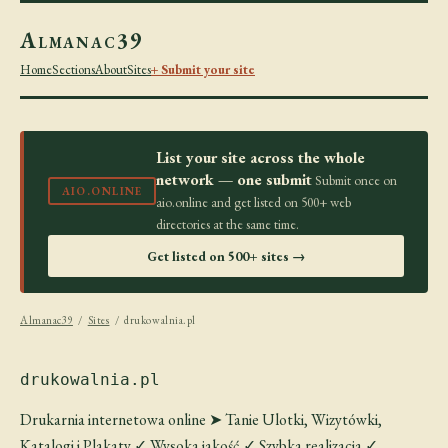
Almanac39
Home
Sections
About
Sites
+ Submit your site
List your site across the whole
network — one submit
Submit once on
AIO.ONLINE
aio.online and get listed on 500+ web
directories at the same time.
Get listed on 500+ sites →
Almanac39
/
Sites
/ drukowalnia.pl
drukowalnia.pl
Drukarnia internetowa online ➤ Tanie Ulotki, Wizytówki,
Katalogi i Plakaty ✓ Wysoka jakość ✓ Szybka realizacja ✓