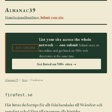
Almanac39
Home
Sections
About
Sites
+ Submit your site
List your site across the whole
network — one submit
Submit once on
AIO.ONLINE
aio.online and get listed on 500+ web
directories at the same time.
Get listed on 500+ sites →
Almanac39
/
Sites
/ firafest.se
firafest.se
Här hittar du festtips för allt från barnkalas till 50-årsfest och
temafest och så klart till säsongens alla högtider.