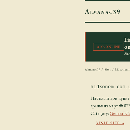
Almanac39
Li
on
AIO.ONLINE
dir
Almanac39
/
Sites
/ hidkonem.
hidkonem.com.
Настільні ігри купит
гральних карт ☎️ 073
Category:
General Ca
VISIT SITE →