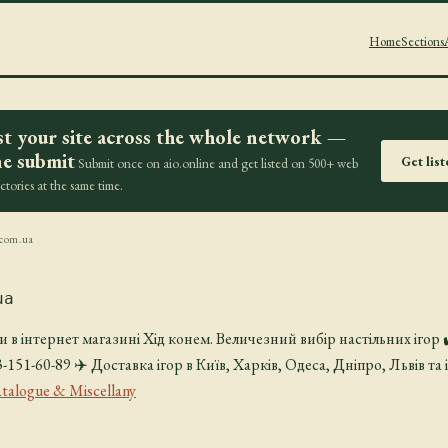
Home
Sections
st your site across the whole network —
e submit
Get lis
Submit once on aio.online and get listed on 500+ web
ectories at the same time.
com.ua
ua
и в інтернет магазині Хід конем. Величезний вибір настільних ігор ✔
-151-60-89 ✈️ Доставка ігор в Київ, Харків, Одеса, Дніпро, Львів та 
talogue & Miscellany