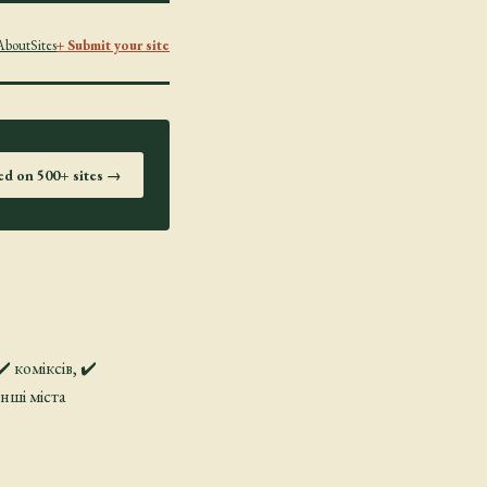
About
Sites
+ Submit your site
ted on 500+ sites →
️ коміксів, ✔️
інші міста