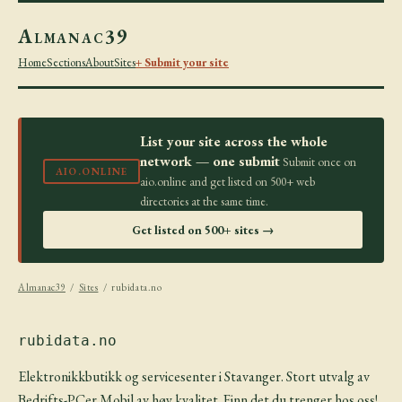
Almanac39
Home
Sections
About
Sites
+ Submit your site
List your site across the whole
network — one submit
Submit once on
AIO.ONLINE
aio.online and get listed on 500+ web
directories at the same time.
Get listed on 500+ sites →
Almanac39
/
Sites
/ rubidata.no
rubidata.no
Elektronikkbutikk og servicesenter i Stavanger. Stort utvalg av
Bedrifts-PCer Mobil av høy kvalitet. Finn det du trenger hos oss!