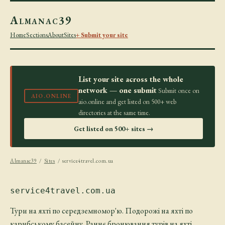
Almanac39
Home
Sections
About
Sites
+ Submit your site
List your site across the whole
network — one submit
Submit once on
AIO.ONLINE
aio.online and get listed on 500+ web
directories at the same time.
Get listed on 500+ sites →
Almanac39
/
Sites
/ service4travel.com.ua
service4travel.com.ua
Тури на яхті по середземномор'ю. Подорожі на яхті по
карибському басейну. Раннє бронювання турів на яхті.