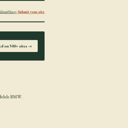
About
Sites
+ Submit your site
ted on 500+ sites →
modelele BMW.