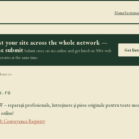
Home
Sections
st your site across the whole network —
e submit
Get lis
Submit once on aio.online and get listed on 500+ web
ectories at the same time.
obmw.ro
w.ro
 – reparații profesionale, întreținere și piese originale pentru toate 
online!
& Conveyance Registry