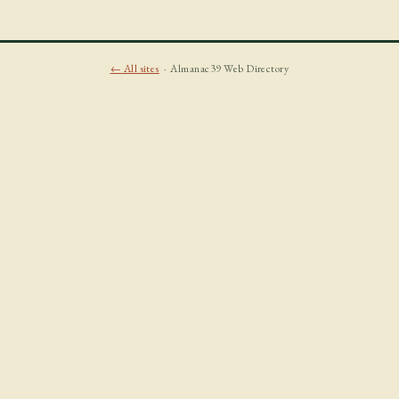
← All sites
· Almanac39 Web Directory