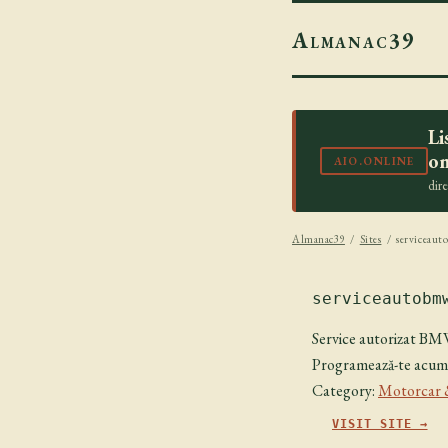
Almanac39
Li
on
AIO.ONLINE
dir
Almanac39
/
Sites
/ serviceaut
serviceautobm
Service autorizat BMW
Programează-te acum 
Category:
Motorcar 
VISIT SITE →