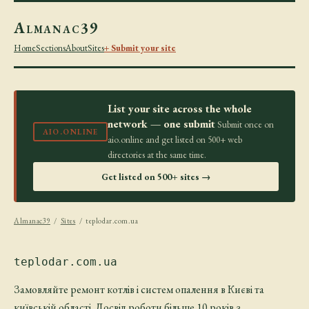
Almanac39
Home
Sections
About
Sites
+ Submit your site
List your site across the whole
network — one submit
Submit once on
AIO.ONLINE
aio.online and get listed on 500+ web
directories at the same time.
Get listed on 500+ sites →
Almanac39
/
Sites
/ teplodar.com.ua
teplodar.com.ua
Замовляйте ремонт котлів і систем опалення в Києві та
київській області. Досвід роботи більше 10 років з