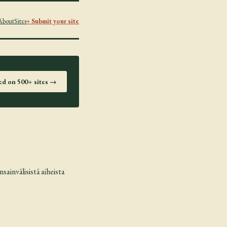
About
Sites
+ Submit your site
ted on 500+ sites →
ainvälisistä aiheista