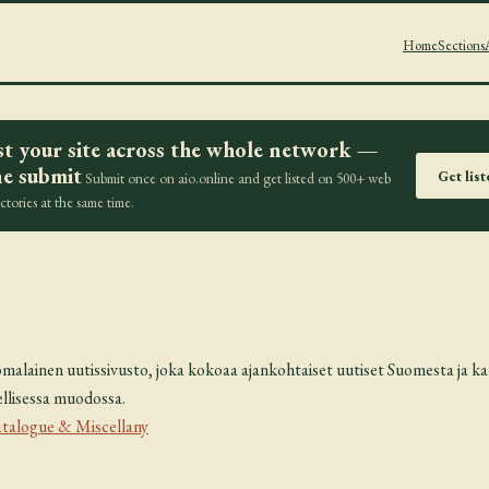
Home
Sections
st your site across the whole network —
e submit
Get lis
Submit once on aio.online and get listed on 500+ web
ectories at the same time.
alainen uutissivusto, joka kokoaa ajankohtaiset uutiset Suomesta ja kans
ellisessa muodossa.
talogue & Miscellany