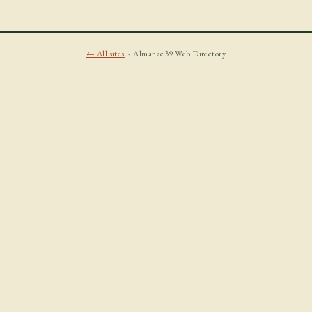
← All sites
· Almanac39 Web Directory