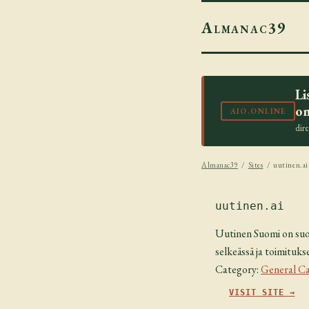
Almanac39
Li
on
AIO.ONLINE
dir
Almanac39
/
Sites
/ uutinen.ai
uutinen.ai
Uutinen Suomi on suom
selkeässä ja toimituks
Category:
General Ca
VISIT SITE →