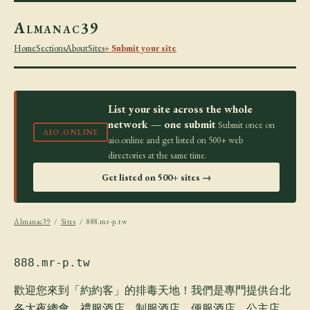
Almanac39
Home
Sections
About
Sites
+ Submit your site
List your site across the whole
network — one submit
Submit once on
AIO.ONLINE
aio.online and get listed on 500+ web
directories at the same time.
Get listed on 500+ sites →
Almanac39
/
Sites
/ 888.mr-p.tw
888.mr-p.tw
歡迎您來到「約約客」的排毒天地！我們是專門提供台北
各大夜總會、禮服酒店、制服酒店、便服酒店、公主店、